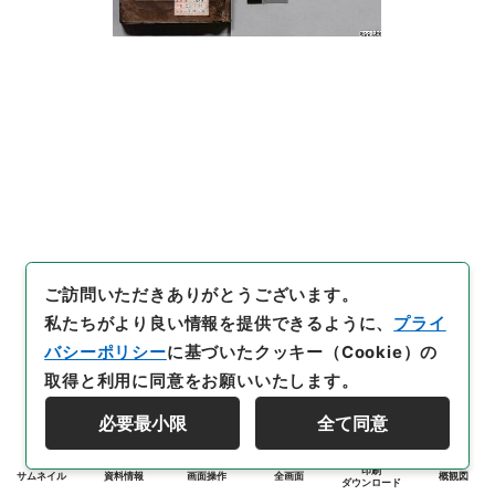
ご訪問いただきありがとうございます。
私たちがより良い情報を提供できるように、
プライ
バシーポリシー
に基づいたクッキー（Cookie）の
取得と利用に同意をお願いいたします。
必要最小限
全て同意
印刷
サムネイル
資料情報
画面操作
全画面
概観図
ダウンロード