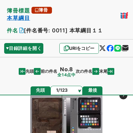
簿冊標題
簿冊
本草綱目
件名
[件名番号: 0011]
本草綱目１１
目録詳細を開く
URIをコピー
No.8
先頭
末尾
前の件名
次の件名
全14点中
ページ
先頭
最後