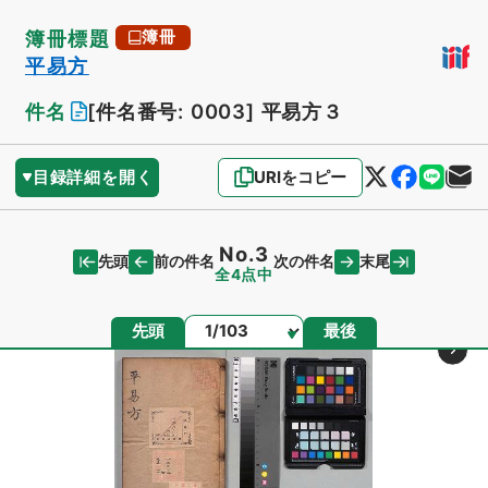
簿冊標題
簿冊
平易方
件名
[件名番号: 0003]
平易方３
目録詳細を開く
URIをコピー
No.3
先頭
末尾
前の件名
次の件名
全4点中
ページ
先頭
最後