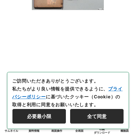
ご訪問いただきありがとうございます。
私たちがより良い情報を提供できるように、
プライ
バシーポリシー
に基づいたクッキー（Cookie）の
取得と利用に同意をお願いいたします。
必要最小限
全て同意
印刷
サムネイル
資料情報
画面操作
全画面
概観図
ダウンロード