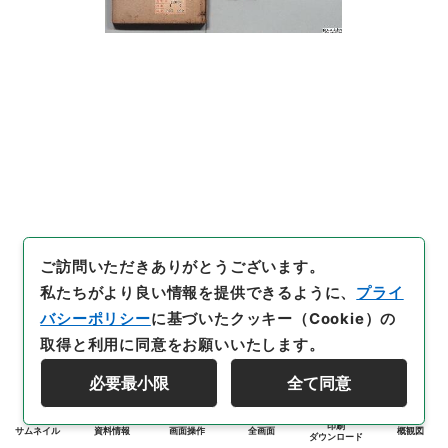
ご訪問いただきありがとうございます。
私たちがより良い情報を提供できるように、
プライ
バシーポリシー
に基づいたクッキー（Cookie）の
取得と利用に同意をお願いいたします。
必要最小限
全て同意
印刷
サムネイル
資料情報
画面操作
全画面
概観図
ダウンロード