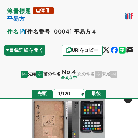
簿冊標題
簿冊
平易方
件名
[件名番号: 0004]
平易方４
目録詳細を開く
URIをコピー
No.4
先頭
末尾
前の件名
次の件名
全4点中
ページ
先頭
最後