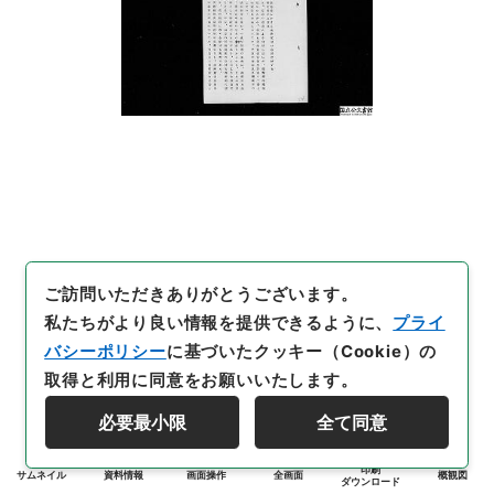
ご訪問いただきありがとうございます。
私たちがより良い情報を提供できるように、
プライ
バシーポリシー
に基づいたクッキー（Cookie）の
取得と利用に同意をお願いいたします。
必要最小限
全て同意
印刷
サムネイル
資料情報
画面操作
全画面
概観図
ダウンロード