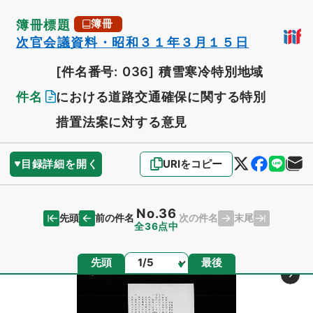
簿冊標題
簿冊
次官会議資料・昭和３１年３月１５日
[件名番号: 036]
積雪寒冷特別地域
件名
における道路交通確保に関する特別
措置法案に対する意見
目録詳細を開く
URIをコピー
No.36
先頭
末尾
前の件名
次の件名
全36点中
ページ
先頭
最後