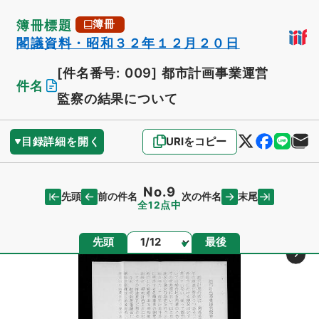
簿冊標題
簿冊
閣議資料・昭和３２年１２月２０日
[件名番号: 009]
都市計画事業運営
件名
監察の結果について
目録詳細を開く
URIをコピー
No.9
先頭
末尾
前の件名
次の件名
全12点中
ページ
先頭
最後