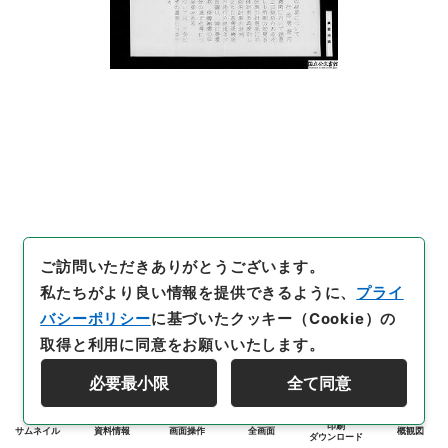
ご訪問いただきありがとうございます。
私たちがより良い情報を提供できるように、
プライ
バシーポリシー
に基づいたクッキー（Cookie）の
取得と利用に同意をお願いいたします。
必要最小限
全て同意
印刷
サムネイル
資料情報
画面操作
全画面
概観図
ダウンロード