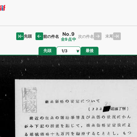
No.9
先頭
末尾
前の件名
次の件名
全9点中
ページ
先頭
最後