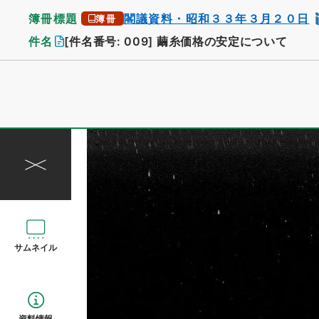
簿冊標題
閣議資料・昭和３３年３月２０日
簿冊
件名
[件名番号: 009]
繭糸価格の安定について
サムネイル
資料情報