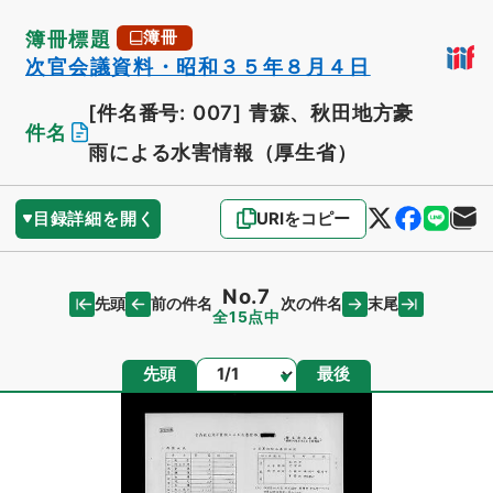
簿冊標題
簿冊
次官会議資料・昭和３５年８月４日
[件名番号: 007]
青森、秋田地方豪
件名
雨による水害情報（厚生省）
目録詳細を開く
URIをコピー
No.7
先頭
末尾
前の件名
次の件名
全15点中
ページ
先頭
最後