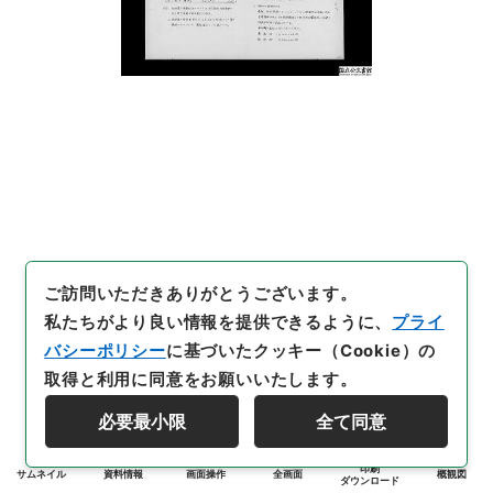
ご訪問いただきありがとうございます。
私たちがより良い情報を提供できるように、
プライ
バシーポリシー
に基づいたクッキー（Cookie）の
取得と利用に同意をお願いいたします。
必要最小限
全て同意
印刷
サムネイル
資料情報
画面操作
全画面
概観図
ダウンロード