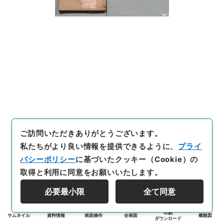
ご訪問いただきありがとうございます。
私たちがより良い情報を提供できるように、
プライ
バシーポリシー
に基づいたクッキー（Cookie）の
取得と利用に同意をお願いいたします。
必要最小限
全て同意
印刷
サムネイル
資料情報
画面操作
全画面
概観図
ダウンロード