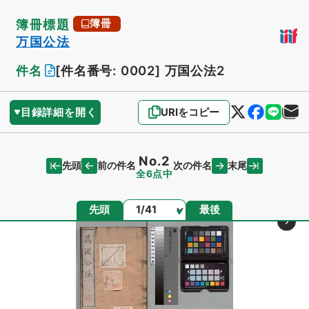
簿冊標題
簿冊
万国公法
件名
[件名番号: 0002]
万国公法2
目録詳細を開く
URIをコピー
No.2
先頭
末尾
前の件名
次の件名
全6点中
ページ
先頭
最後