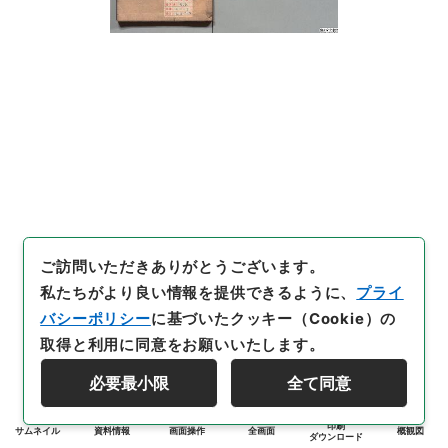
ご訪問いただきありがとうございます。
私たちがより良い情報を提供できるように、
プライ
バシーポリシー
に基づいたクッキー（Cookie）の
取得と利用に同意をお願いいたします。
必要最小限
全て同意
印刷
サムネイル
資料情報
画面操作
全画面
概観図
ダウンロード