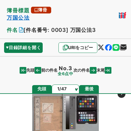
簿冊標題
簿冊
万国公法
件名
[件名番号: 0003]
万国公法3
目録詳細を開く
URIをコピー
No.3
先頭
末尾
前の件名
次の件名
全6点中
ページ
先頭
最後