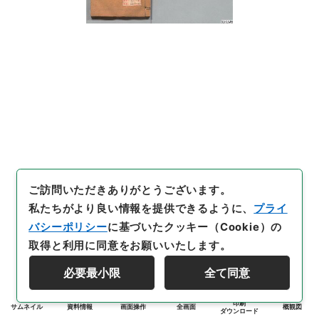
ご訪問いただきありがとうございます。
私たちがより良い情報を提供できるように、
プライ
バシーポリシー
に基づいたクッキー（Cookie）の
取得と利用に同意をお願いいたします。
必要最小限
全て同意
印刷
サムネイル
資料情報
画面操作
全画面
概観図
ダウンロード