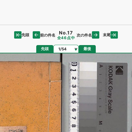
No.17
先頭
末尾
前の件名
次の件名
全46点中
ページ
先頭
最後