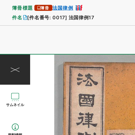
簿冊標題
法国律例
簿冊
件名
[件名番号: 0017]
法国律例17
サムネイル
資料情報