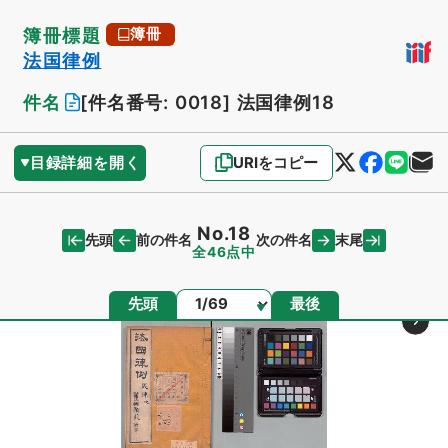
簿冊標題
簿冊
法国律例
件名
[件名番号: 0018]
法国律例18
目録詳細を開く
URIをコピー
No.18
先頭
末尾
前の件名
次の件名
全46点中
ページ
先頭
最後