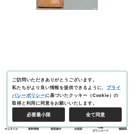
ご訪問いただきありがとうございます。
私たちがより良い情報を提供できるように、
プライ
バシーポリシー
に基づいたクッキー（Cookie）の
取得と利用に同意をお願いいたします。
必要最小限
全て同意
印刷
サムネイル
資料情報
画面操作
全画面
概観図
ダウンロード