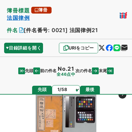
簿冊標題
簿冊
法国律例
件名
[件名番号: 0021]
法国律例21
目録詳細を開く
URIをコピー
No.21
先頭
末尾
前の件名
次の件名
全46点中
ページ
先頭
最後