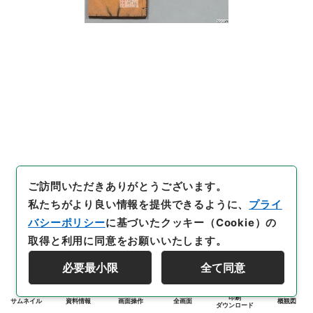
ご訪問いただきありがとうございます。
私たちがより良い情報を提供できるように、
プライ
バシーポリシー
に基づいたクッキー（Cookie）の
取得と利用に同意をお願いいたします。
必要最小限
全て同意
印刷
サムネイル
資料情報
画面操作
全画面
概観図
ダウンロード