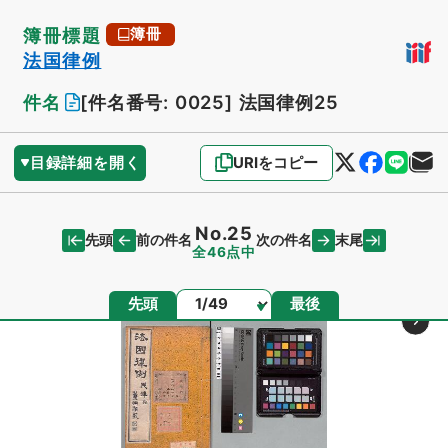
簿冊標題
簿冊
法国律例
件名
[件名番号: 0025]
法国律例25
目録詳細を開く
URIをコピー
No.25
先頭
末尾
前の件名
次の件名
全46点中
ページ
先頭
最後