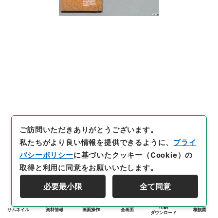
ご訪問いただきありがとうございます。
私たちがより良い情報を提供できるように、
プライ
バシーポリシー
に基づいたクッキー（Cookie）の
取得と利用に同意をお願いいたします。
必要最小限
全て同意
印刷
サムネイル
資料情報
画面操作
全画面
概観図
ダウンロード