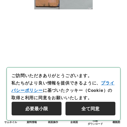
ご訪問いただきありがとうございます。
私たちがより良い情報を提供できるように、
プライ
バシーポリシー
に基づいたクッキー（Cookie）の
取得と利用に同意をお願いいたします。
必要最小限
全て同意
印刷
サムネイル
資料情報
画面操作
全画面
概観図
ダウンロード