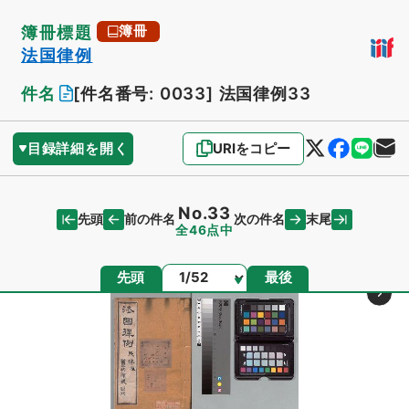
簿冊標題
簿冊
法国律例
件名
[件名番号: 0033]
法国律例33
目録詳細を開く
URIをコピー
No.33
先頭
末尾
前の件名
次の件名
全46点中
ページ
先頭
最後