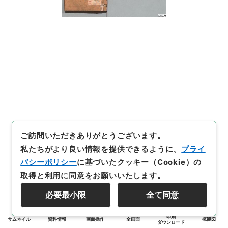
ご訪問いただきありがとうございます。
私たちがより良い情報を提供できるように、
プライ
バシーポリシー
に基づいたクッキー（Cookie）の
取得と利用に同意をお願いいたします。
必要最小限
全て同意
印刷
サムネイル
資料情報
画面操作
全画面
概観図
ダウンロード