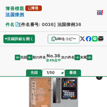
簿冊標題
簿冊
法国律例
件名
[件名番号: 0036]
法国律例36
目録詳細を開く
URIをコピー
No.36
先頭
末尾
前の件名
次の件名
全46点中
ページ
先頭
最後