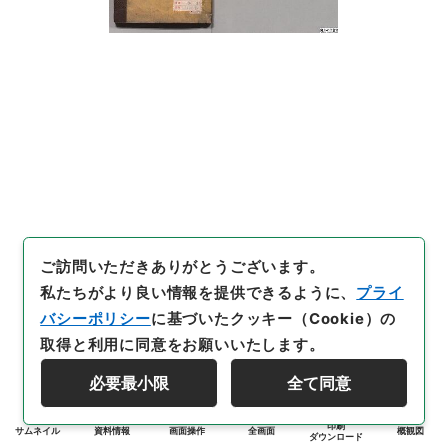
ご訪問いただきありがとうございます。
私たちがより良い情報を提供できるように、
プライ
バシーポリシー
に基づいたクッキー（Cookie）の
取得と利用に同意をお願いいたします。
必要最小限
全て同意
印刷
サムネイル
資料情報
画面操作
全画面
概観図
ダウンロード