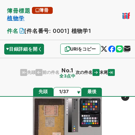
簿冊標題
簿冊
植物学
件名
[件名番号: 0001]
植物学1
目録詳細を開く
URIをコピー
No.1
先頭
末尾
前の件名
次の件名
全3点中
ページ
先頭
最後