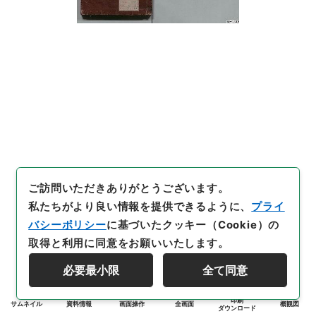
ご訪問いただきありがとうございます。
私たちがより良い情報を提供できるように、
プライ
バシーポリシー
に基づいたクッキー（Cookie）の
取得と利用に同意をお願いいたします。
必要最小限
全て同意
印刷
サムネイル
資料情報
画面操作
全画面
概観図
ダウンロード