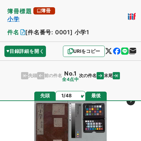
簿冊標題
簿冊
小学
件名
[件名番号: 0001]
小学1
目録詳細を開く
URIをコピー
No.1
先頭
末尾
前の件名
次の件名
全4点中
ページ
先頭
最後