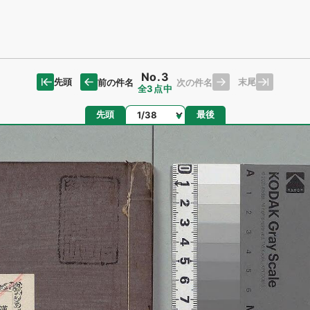
No.3
先頭
末尾
前の件名
次の件名
全3点中
ページ
先頭
最後