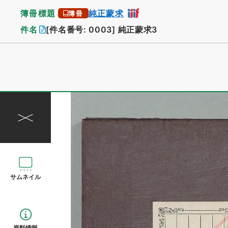
簿冊標題
純正蒙求
簿冊
件名
[件名番号: 0003]
純正蒙求3
サムネイル
資料情報