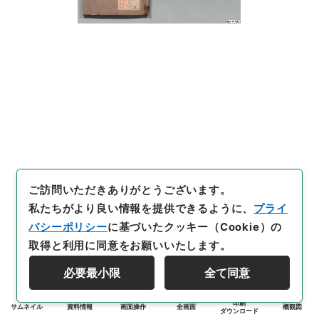
ご訪問いただきありがとうございます。
私たちがより良い情報を提供できるように、
プライ
バシーポリシー
に基づいたクッキー（Cookie）の
取得と利用に同意をお願いいたします。
必要最小限
全て同意
印刷
サムネイル
資料情報
画面操作
全画面
概観図
ダウンロード