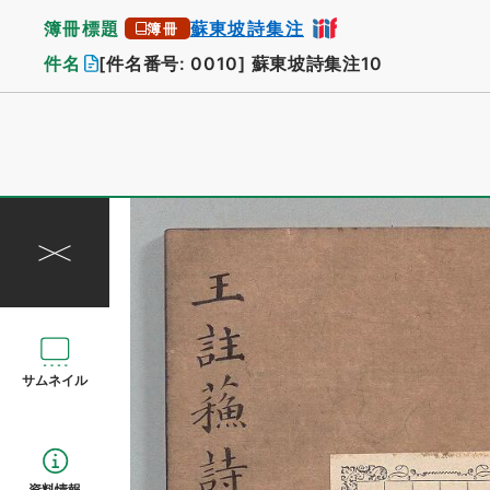
簿冊標題
蘇東坡詩集注
簿冊
件名
[件名番号: 0010]
蘇東坡詩集注10
サムネイル
資料情報