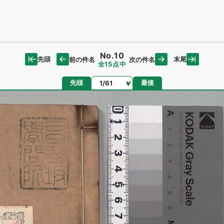
No.10
先頭
末尾
前の件名
次の件名
全15点中
ページ
先頭
最後