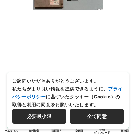
ご訪問いただきありがとうございます。
私たちがより良い情報を提供できるように、
プライ
バシーポリシー
に基づいたクッキー（Cookie）の
取得と利用に同意をお願いいたします。
必要最小限
全て同意
印刷
サムネイル
資料情報
画面操作
全画面
概観図
ダウンロード