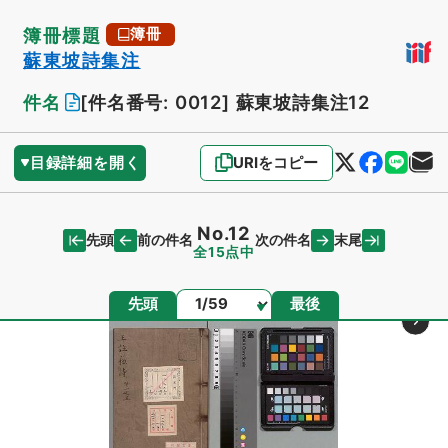
簿冊標題
簿冊
蘇東坡詩集注
件名
[件名番号: 0012]
蘇東坡詩集注12
目録詳細を開く
URIをコピー
No.12
先頭
末尾
前の件名
次の件名
全15点中
ページ
先頭
最後