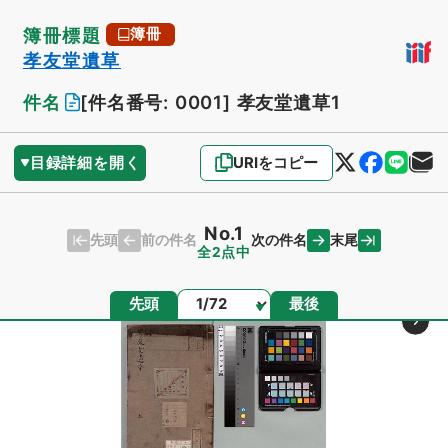
簿冊標題
簿冊
孝友堂遺草
件名
[件名番号: 0001]
孝友堂遺草1
目録詳細を開く
URIをコピー
No.1
先頭
末尾
前の件名
次の件名
全2点中
ページ
先頭
最後