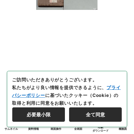
ご訪問いただきありがとうございます。
私たちがより良い情報を提供できるように、
プライ
バシーポリシー
に基づいたクッキー（Cookie）の
取得と利用に同意をお願いいたします。
必要最小限
全て同意
印刷
サムネイル
資料情報
画面操作
全画面
概観図
ダウンロード