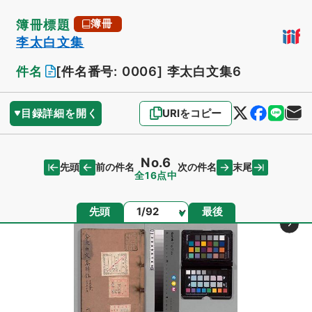
簿冊標題
簿冊
李太白文集
件名
[件名番号: 0006]
李太白文集6
目録詳細を開く
URIをコピー
No.6
先頭
末尾
前の件名
次の件名
全16点中
ページ
先頭
最後