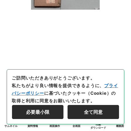
ご訪問いただきありがとうございます。
私たちがより良い情報を提供できるように、
プライ
バシーポリシー
に基づいたクッキー（Cookie）の
取得と利用に同意をお願いいたします。
必要最小限
全て同意
印刷
サムネイル
資料情報
画面操作
全画面
概観図
ダウンロード