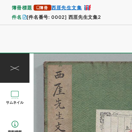
簿冊標題
西厓先生文集
簿冊
件名
[件名番号: 0002]
西厓先生文集2
サムネイル
資料情報