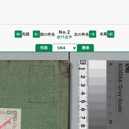
No.2
先頭
末尾
前の件名
次の件名
全11点中
ページ
先頭
最後