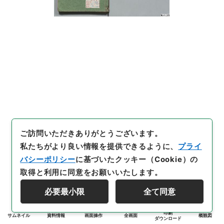
ご訪問いただきありがとうございます。
私たちがより良い情報を提供できるように、
プライ
バシーポリシー
に基づいたクッキー（Cookie）の
取得と利用に同意をお願いいたします。
必要最小限
全て同意
印刷
サムネイル
資料情報
画面操作
全画面
概観図
ダウンロード