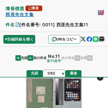
簿冊標題
簿冊
西厓先生文集
件名
[件名番号: 0011]
西厓先生文集11
目録詳細を開く
URIをコピー
No.11
先頭
末尾
前の件名
次の件名
全11点中
ページ
先頭
最後