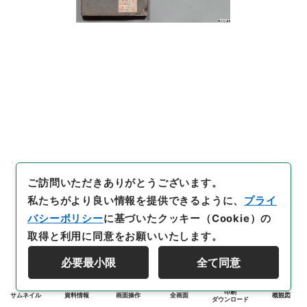
ご訪問いただきありがとうございます。
私たちがより良い情報を提供できるように、
プライ
バシーポリシー
に基づいたクッキー（Cookie）の
取得と利用に同意をお願いいたします。
必要最小限
全て同意
印刷
サムネイル
資料情報
画面操作
全画面
概観図
ダウンロード