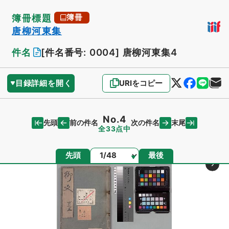
簿冊標題
簿冊
唐柳河東集
件名
[件名番号: 0004]
唐柳河東集4
目録詳細を開く
URIをコピー
No.4
先頭
末尾
前の件名
次の件名
全33点中
ページ
先頭
最後