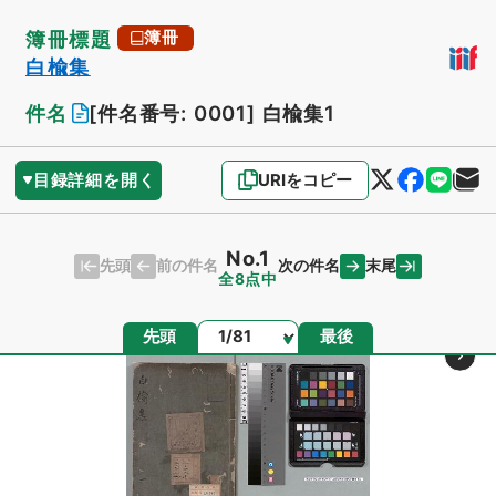
簿冊標題
簿冊
白楡集
件名
[件名番号: 0001]
白楡集1
目録詳細を開く
URIをコピー
No.1
先頭
末尾
前の件名
次の件名
全8点中
ページ
先頭
最後