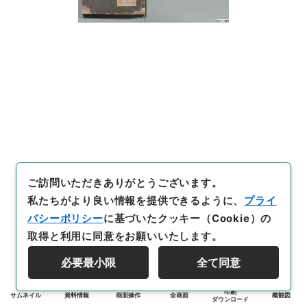
ご訪問いただきありがとうございます。
私たちがより良い情報を提供できるように、
プライ
バシーポリシー
に基づいたクッキー（Cookie）の
取得と利用に同意をお願いいたします。
必要最小限
全て同意
印刷
サムネイル
資料情報
画面操作
全画面
概観図
ダウンロード