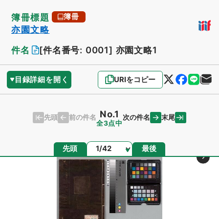
簿冊標題
簿冊
亦園文略
件名
[件名番号: 0001]
亦園文略1
目録詳細を開く
URIをコピー
No.1
先頭
末尾
前の件名
次の件名
全3点中
ページ
先頭
最後