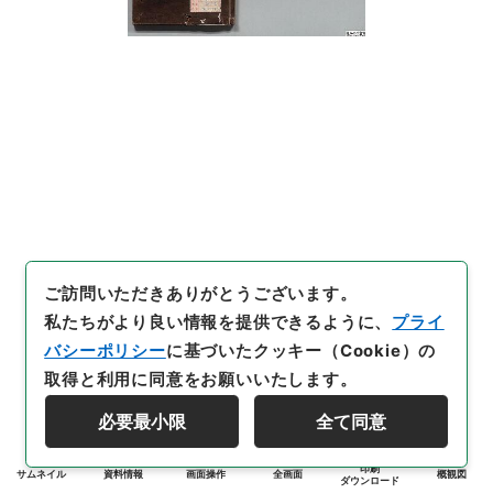
ご訪問いただきありがとうございます。
私たちがより良い情報を提供できるように、
プライ
バシーポリシー
に基づいたクッキー（Cookie）の
取得と利用に同意をお願いいたします。
必要最小限
全て同意
印刷
サムネイル
資料情報
画面操作
全画面
概観図
ダウンロード