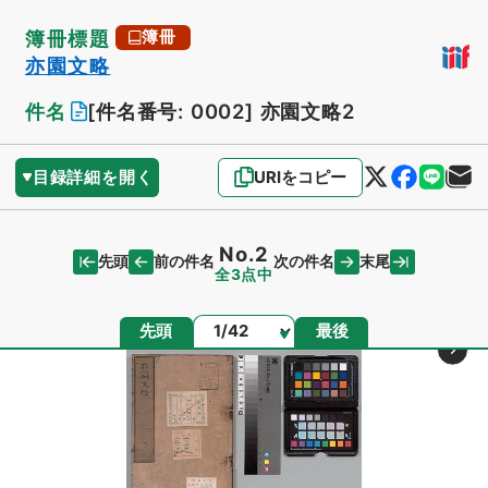
簿冊標題
簿冊
亦園文略
件名
[件名番号: 0002]
亦園文略2
目録詳細を開く
URIをコピー
No.2
先頭
末尾
前の件名
次の件名
全3点中
ページ
先頭
最後