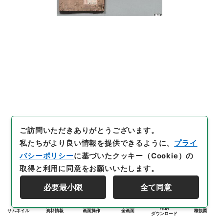
ご訪問いただきありがとうございます。
私たちがより良い情報を提供できるように、
プライ
バシーポリシー
に基づいたクッキー（Cookie）の
取得と利用に同意をお願いいたします。
必要最小限
全て同意
印刷
サムネイル
資料情報
画面操作
全画面
概観図
ダウンロード