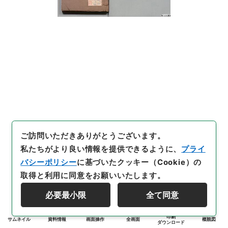
ご訪問いただきありがとうございます。
私たちがより良い情報を提供できるように、
プライ
バシーポリシー
に基づいたクッキー（Cookie）の
取得と利用に同意をお願いいたします。
必要最小限
全て同意
印刷
サムネイル
資料情報
画面操作
全画面
概観図
ダウンロード