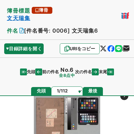
簿冊標題
簿冊
文天瑞集
件名
[件名番号: 0006]
文天瑞集6
目録詳細を開く
URIをコピー
No.6
先頭
末尾
前の件名
次の件名
全8点中
ページ
先頭
最後