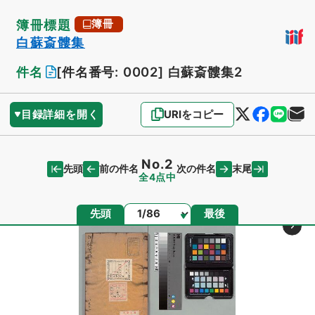
簿冊標題
簿冊
白蘇斎髏集
件名
[件名番号: 0002]
白蘇斎髏集2
目録詳細を開く
URIをコピー
No.2
先頭
末尾
前の件名
次の件名
全4点中
ページ
先頭
最後