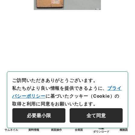
ご訪問いただきありがとうございます。
私たちがより良い情報を提供できるように、
プライ
バシーポリシー
に基づいたクッキー（Cookie）の
取得と利用に同意をお願いいたします。
必要最小限
全て同意
印刷
サムネイル
資料情報
画面操作
全画面
概観図
ダウンロード