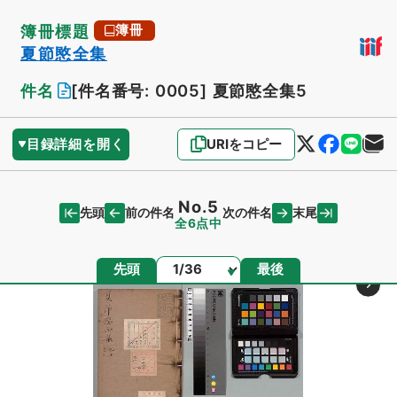
簿冊標題
簿冊
夏節愍全集
件名
[件名番号: 0005]
夏節愍全集5
目録詳細を開く
URIをコピー
No.5
先頭
末尾
前の件名
次の件名
全6点中
ページ
先頭
最後