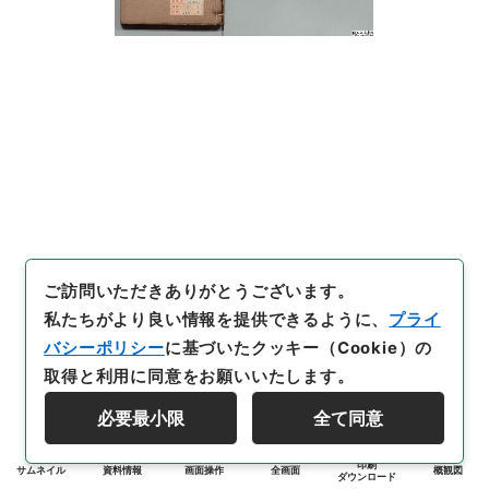
ご訪問いただきありがとうございます。
私たちがより良い情報を提供できるように、
プライ
バシーポリシー
に基づいたクッキー（Cookie）の
取得と利用に同意をお願いいたします。
必要最小限
全て同意
印刷
サムネイル
資料情報
画面操作
全画面
概観図
ダウンロード