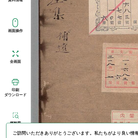
画面操作
全画面
印刷
ダウンロード
概観図
ご訪問いただきありがとうございます。
私たちがより良い情