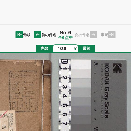
No.6
先頭
末尾
前の件名
次の件名
全6点中
ページ
先頭
最後