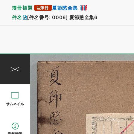
簿冊標題
夏節愍全集
簿冊
件名
[件名番号: 0006]
夏節愍全集6
サムネイル
資料情報