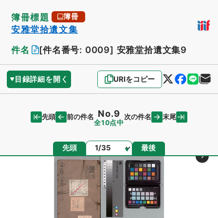
簿冊標題
簿冊
安雅堂拾遺文集
件名
[件名番号: 0009]
安雅堂拾遺文集9
目録詳細を開く
URIをコピー
No.9
先頭
末尾
前の件名
次の件名
全10点中
ページ
先頭
最後