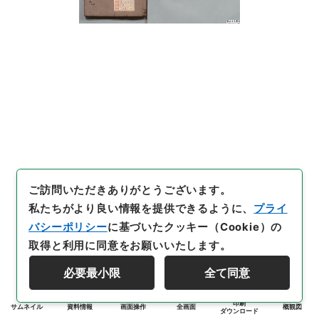
ご訪問いただきありがとうございます。
私たちがより良い情報を提供できるように、
プライ
バシーポリシー
に基づいたクッキー（Cookie）の
取得と利用に同意をお願いいたします。
必要最小限
全て同意
印刷
サムネイル
資料情報
画面操作
全画面
概観図
ダウンロード