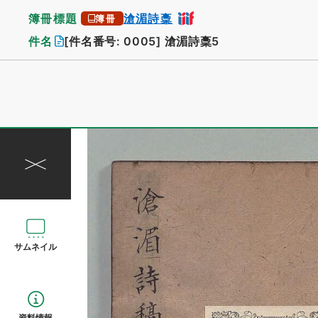
簿冊標題
滄湄詩稾
簿冊
件名
[件名番号: 0005]
滄湄詩稾5
サムネイル
資料情報