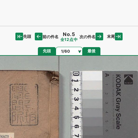
No.5
先頭
末尾
前の件名
次の件名
全12点中
ページ
先頭
最後