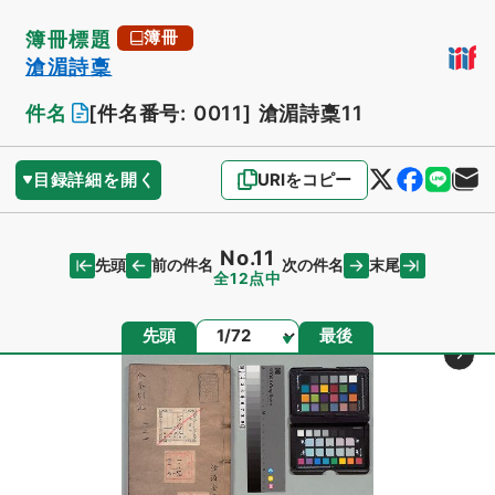
簿冊標題
簿冊
滄湄詩稾
件名
[件名番号: 0011]
滄湄詩稾11
目録詳細を開く
URIをコピー
No.11
先頭
末尾
前の件名
次の件名
全12点中
ページ
先頭
最後