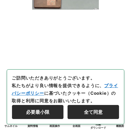
ご訪問いただきありがとうございます。
私たちがより良い情報を提供できるように、
プライ
バシーポリシー
に基づいたクッキー（Cookie）の
取得と利用に同意をお願いいたします。
必要最小限
全て同意
印刷
サムネイル
資料情報
画面操作
全画面
概観図
ダウンロード