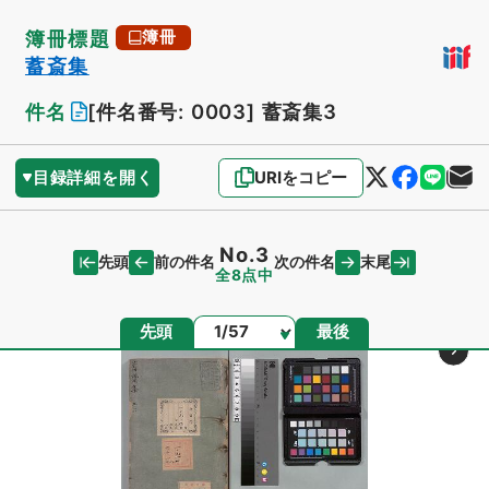
簿冊標題
簿冊
蓄斎集
件名
[件名番号: 0003]
蓄斎集3
目録詳細を開く
URIをコピー
No.3
先頭
末尾
前の件名
次の件名
全8点中
ページ
先頭
最後