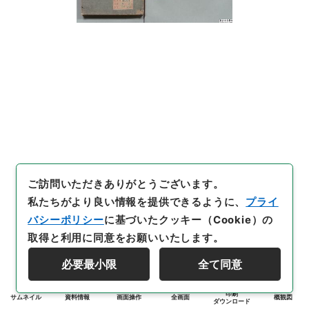
ご訪問いただきありがとうございます。
私たちがより良い情報を提供できるように、
プライ
バシーポリシー
に基づいたクッキー（Cookie）の
取得と利用に同意をお願いいたします。
必要最小限
全て同意
印刷
サムネイル
資料情報
画面操作
全画面
概観図
ダウンロード