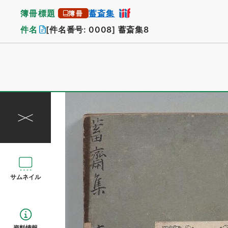
簿冊標題
蓄斎集
簿冊
件名
[件名番号: 0008]
蓄斎集8
サムネイル
資料情報