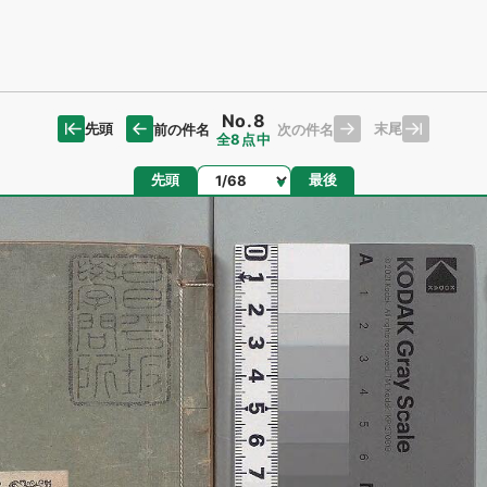
No.8
先頭
末尾
前の件名
次の件名
全8点中
ページ
先頭
最後