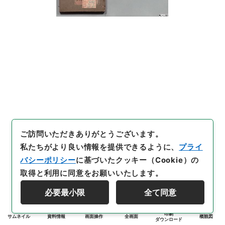
ご訪問いただきありがとうございます。
私たちがより良い情報を提供できるように、
プライ
バシーポリシー
に基づいたクッキー（Cookie）の
取得と利用に同意をお願いいたします。
必要最小限
全て同意
印刷
サムネイル
資料情報
画面操作
全画面
概観図
ダウンロード