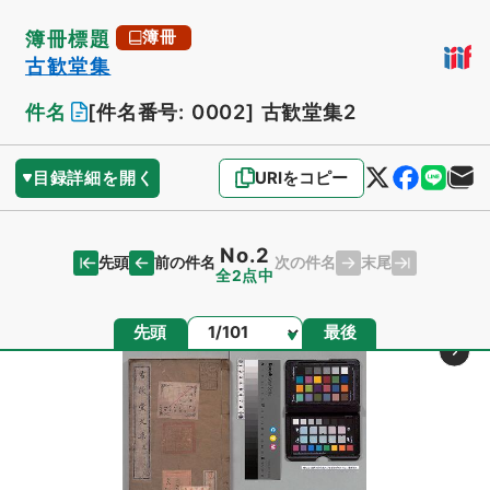
簿冊標題
簿冊
古歓堂集
件名
[件名番号: 0002]
古歓堂集2
目録詳細を開く
URIをコピー
No.2
先頭
末尾
前の件名
次の件名
全2点中
ページ
先頭
最後