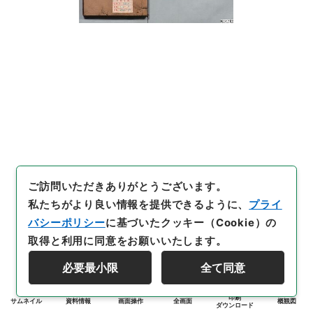
ご訪問いただきありがとうございます。
私たちがより良い情報を提供できるように、
プライ
バシーポリシー
に基づいたクッキー（Cookie）の
取得と利用に同意をお願いいたします。
必要最小限
全て同意
印刷
サムネイル
資料情報
画面操作
全画面
概観図
ダウンロード