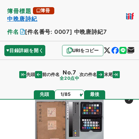
簿冊標題
簿冊
中晩唐詩紀
件名
[件名番号: 0007]
中晩唐詩紀7
目録詳細を開く
URIをコピー
No.7
先頭
末尾
前の件名
次の件名
全20点中
ページ
先頭
最後