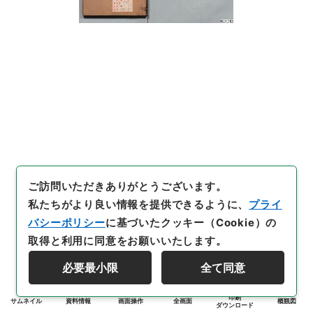
ご訪問いただきありがとうございます。
私たちがより良い情報を提供できるように、
プライ
バシーポリシー
に基づいたクッキー（Cookie）の
取得と利用に同意をお願いいたします。
必要最小限
全て同意
印刷
サムネイル
資料情報
画面操作
全画面
概観図
ダウンロード