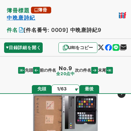
簿冊標題
簿冊
中晩唐詩紀
件名
[件名番号: 0009]
中晩唐詩紀9
目録詳細を開く
URIをコピー
No.9
先頭
末尾
前の件名
次の件名
全20点中
ページ
先頭
最後