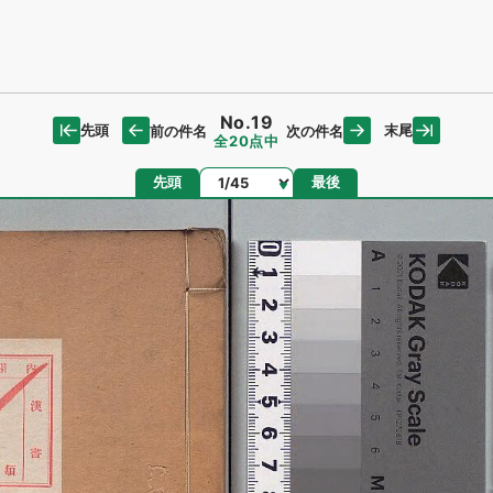
No.19
先頭
末尾
前の件名
次の件名
全20点中
ページ
先頭
最後