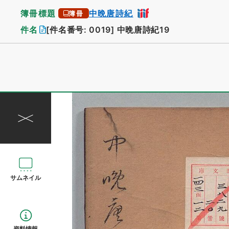
簿冊標題
中晩唐詩紀
簿冊
件名
[件名番号: 0019]
中晩唐詩紀19
サムネイル
資料情報