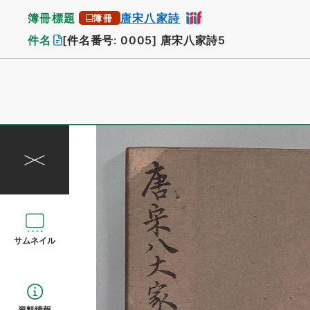
簿冊標題
唐宋八家詩
簿冊
件名
[件名番号: 0005]
唐宋八家詩5
サムネイル
資料情報