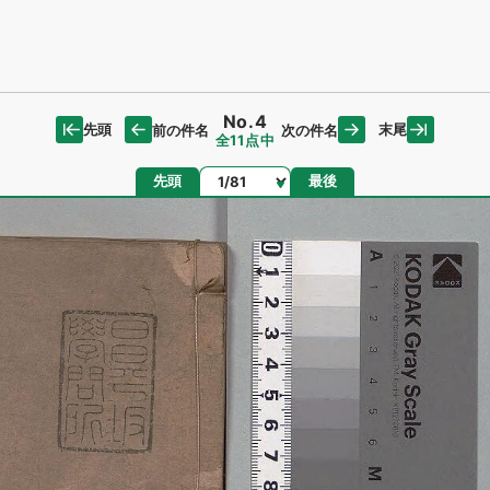
No.4
先頭
末尾
前の件名
次の件名
全11点中
ページ
先頭
最後