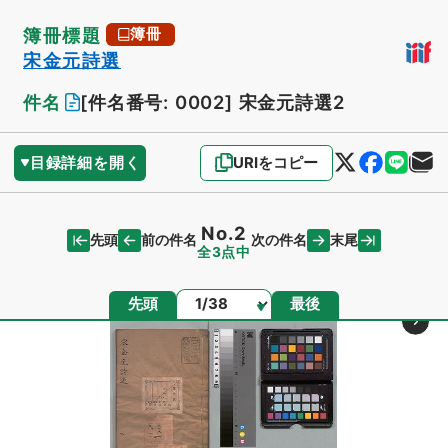
簿冊標題
簿冊
宋金元詩選
件名
[件名番号: 0002]
宋金元詩選2
目録詳細を開く
URIをコピー
No.2
先頭
末尾
前の件名
次の件名
全3点中
ページ
先頭
最後