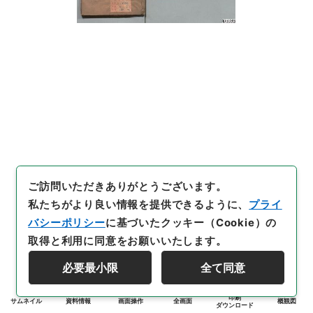
ご訪問いただきありがとうございます。
私たちがより良い情報を提供できるように、
プライ
バシーポリシー
に基づいたクッキー（Cookie）の
取得と利用に同意をお願いいたします。
必要最小限
全て同意
印刷
サムネイル
資料情報
画面操作
全画面
概観図
ダウンロード