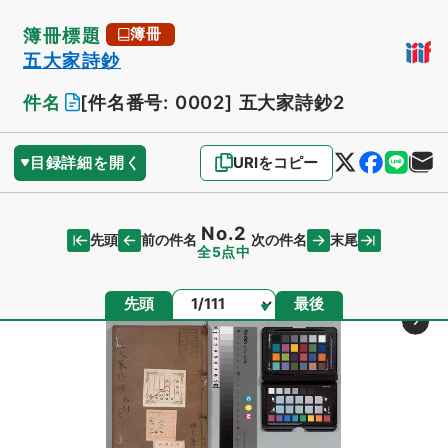
簿冊標題
簿冊
五大家詩鈔
件名
[件名番号: 0002]
五大家詩鈔2
目録詳細を開く
URIをコピー
No.2
先頭
末尾
前の件名
次の件名
全5点中
ページ
先頭
最後