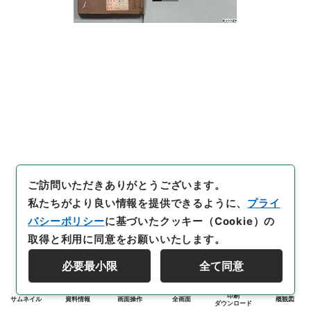
ご訪問いただきありがとうございます。
私たちがより良い情報を提供できるように、
プライ
バシーポリシー
に基づいたクッキー（Cookie）の
取得と利用に同意をお願いいたします。
必要最小限
全て同意
印刷
サムネイル
資料情報
画面操作
全画面
概観図
ダウンロード