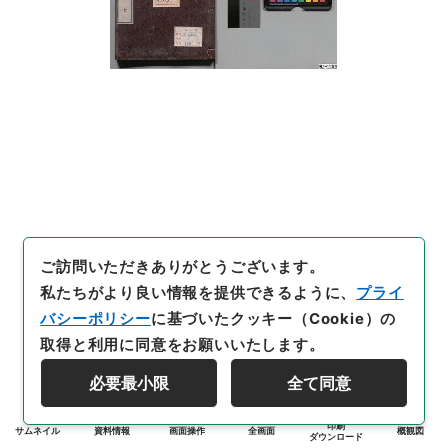
ご訪問いただきありがとうございます。
私たちがより良い情報を提供できるように、
プライ
バシーポリシー
に基づいたクッキー（Cookie）の
取得と利用に同意をお願いいたします。
必要最小限
全て同意
印刷
サムネイル
資料情報
画面操作
全画面
概観図
ダウンロード