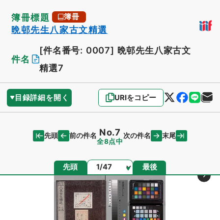
簿冊標題
簿冊
晩邨先生八家古文精選
[件名番号: 0007]
晩邨先生八家古文
件名
精選7
目録詳細を開く
URIをコピー
No.7
先頭
末尾
前の件名
次の件名
全8点中
ページ
先頭
最後