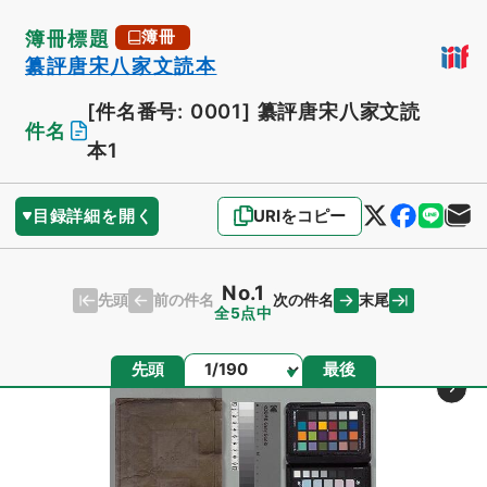
簿冊標題
簿冊
纂評唐宋八家文読本
[件名番号: 0001]
纂評唐宋八家文読
件名
本1
目録詳細を開く
URIをコピー
No.1
先頭
末尾
前の件名
次の件名
全5点中
ページ
先頭
最後