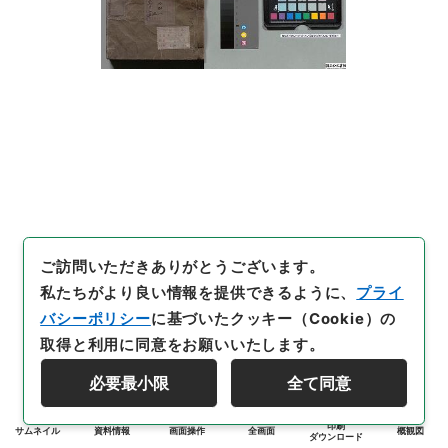
ご訪問いただきありがとうございます。
私たちがより良い情報を提供できるように、
プライ
バシーポリシー
に基づいたクッキー（Cookie）の
取得と利用に同意をお願いいたします。
必要最小限
全て同意
印刷
サムネイル
資料情報
画面操作
全画面
概観図
ダウンロード