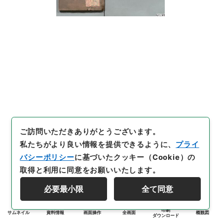
ご訪問いただきありがとうございます。
私たちがより良い情報を提供できるように、
プライ
バシーポリシー
に基づいたクッキー（Cookie）の
取得と利用に同意をお願いいたします。
必要最小限
全て同意
印刷
サムネイル
資料情報
画面操作
全画面
概観図
ダウンロード