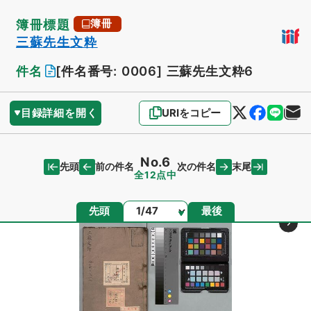
簿冊標題
簿冊
三蘇先生文粋
件名
[件名番号: 0006]
三蘇先生文粋6
目録詳細を開く
URIをコピー
No.6
先頭
末尾
前の件名
次の件名
全12点中
ページ
先頭
最後