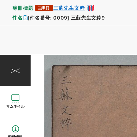
簿冊標題
三蘇先生文粋
簿冊
件名
[件名番号: 0009]
三蘇先生文粋9
サムネイル
資料情報