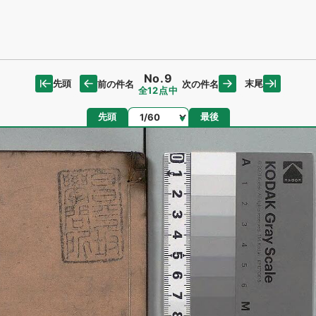
No.9
先頭
末尾
前の件名
次の件名
全12点中
ページ
先頭
最後